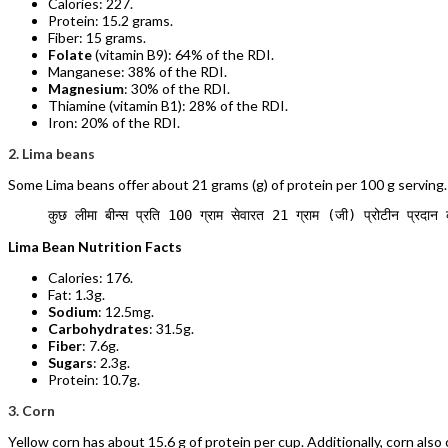
Calories: 227.
Protein: 15.2 grams.
Fiber: 15 grams.
Folate
(vitamin B9): 64% of the RDI.
Manganese: 38% of the RDI.
Magnesium
: 30% of the RDI.
Thiamine (vitamin B1): 28% of the RDI.
Iron: 20% of the RDI.
2. Lima beans
Some Lima beans offer about 21 grams (g) of protein per 100 g serving.
     कुछ लीमा बीन्स प्रति 100 ग्राम सेवारत 21 ग्राम (जी) प्रोटीन प्रदान 
Lima Bean Nutrition Facts
Calories: 176.
Fat: 1.3g.
Sodium
: 12.5mg.
Carbohydrates
: 31.5g.
Fiber
: 7.6g.
Sugars
: 2.3g.
Protein: 10.7g.
3. Corn
Yellow corn has about 15.6 g of protein per cup. Additionally, corn also