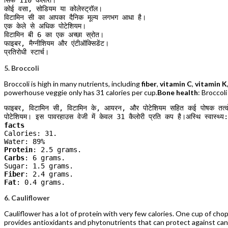
सिर्फ 110 कैलोरी।

कोई वसा, सोडियम या कोलेस्ट्रॉल।

विटामिन सी का आपका दैनिक मूल्य लगभग आधा है।

एक केले से अधिक पोटेशियम।

विटामिन बी 6 का एक अच्छा स्रोत।

फाइबर, मैग्नीशियम और एंटीऑक्सिडेंट।

प्रतिरोधी स्टार्च।
5. Broccoli
Broccoli is high in many nutrients, including
fiber
,
vitamin C
,
vitamin K
powerhouse veggie only has 31 calories per cup.
Bone health
: Broccol
फाइबर, विटामिन सी, विटामिन के, आयरन, और पोटेशियम सहित कई पोषक तत्वों में
पोटेशियम। इस पावरहाउस वेजी में केवल 31 कैलोरी प्रति कप है।अस्थि स्वास्थ्य: ब्
facts
Calories: 31.

Protein
Carbs
: 6 grams.

Fiber
Fat
: 0.4 grams.
6. Cauliflower
Cauliflower has a lot of protein with very few calories. One cup of chopp
provides antioxidants and phytonutrients that can protect against canc